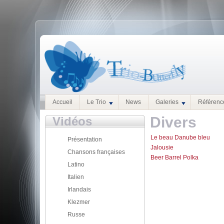
Accueil
Le Trio
News
Galeries
Référenc
Divers
Vidéos
Le beau Danube bleu
Présentation
Jalousie
Chansons françaises
Beer Barrel Polka
Latino
Italien
Irlandais
Klezmer
Russe