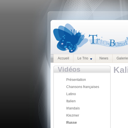
Accueil
Le Trio
News
Galeri
Kal
Vidéos
Présentation
Chansons françaises
Latino
Italien
Irlandais
Klezmer
Russe