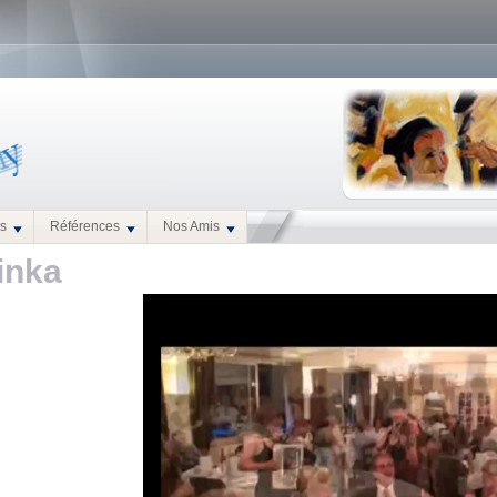
es
Références
Nos Amis
inka